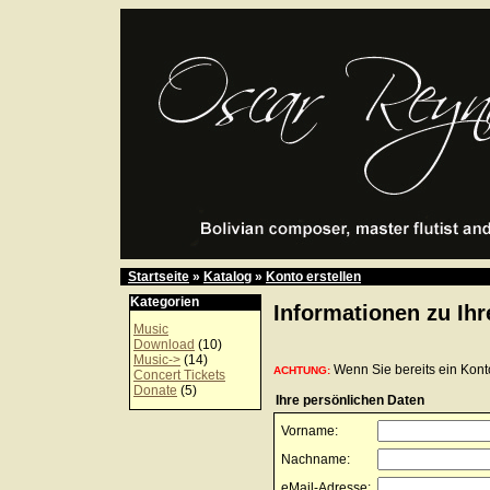
Startseite
»
Katalog
»
Konto erstellen
Kategorien
Informationen zu I
Music
Download
(10)
Music->
(14)
Wenn Sie bereits ein Konto
ACHTUNG:
Concert Tickets
Donate
(5)
Ihre persönlichen Daten
Vorname:
Nachname:
eMail-Adresse: