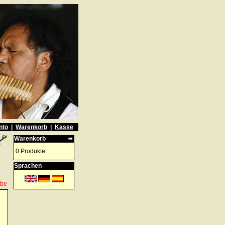
nto
|
Warenkorb
|
Kasse
Warenkorb
0 Produkte
Sprachen
abe