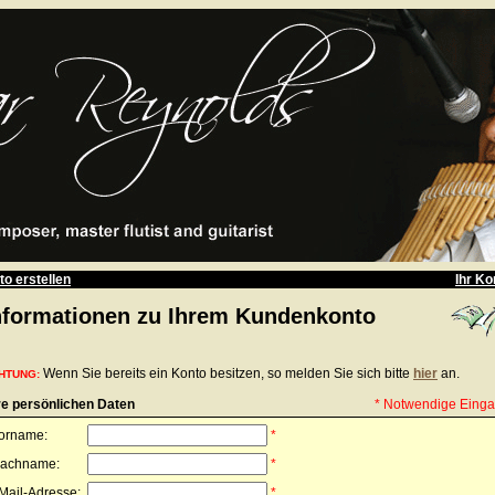
to erstellen
Ihr Ko
nformationen zu Ihrem Kundenkonto
Wenn Sie bereits ein Konto besitzen, so melden Sie sich bitte
hier
an.
HTUNG:
re persönlichen Daten
* Notwendige Eing
orname:
*
achname:
*
Mail-Adresse:
*