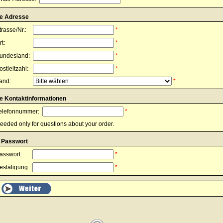
re Adresse
trasse/Nr.:
*
rt:
*
undesland:
*
ostleitzahl:
*
and:
*
re Kontaktinformationen
elefonnummer:
*
eeded only for questions about your order.
r Passwort
asswort:
*
estätigung:
*