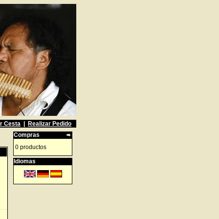
r Cesta
|
Realizar Pedido
Compras
0 productos
Idiomas