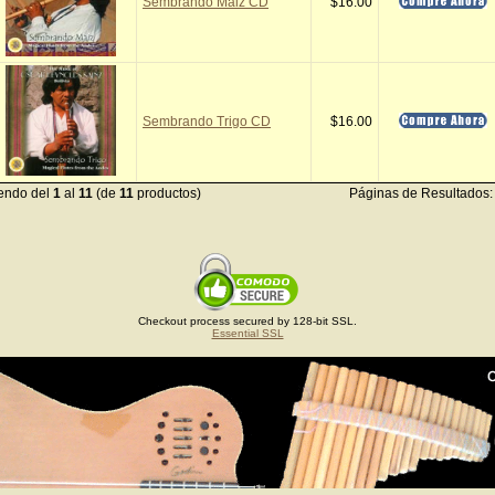
Sembrando Maiz CD
$16.00
Sembrando Trigo CD
$16.00
endo del
1
al
11
(de
11
productos)
Páginas de Resultados
Checkout process secured by 128-bit SSL.
Essential SSL