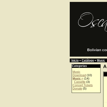
Inicio
»
Catálogo
»
Music
A
Categorias
Music
Download
(10)
Music
->
(14)
Cassette
(3)
Concert Tickets
Donate
(5)