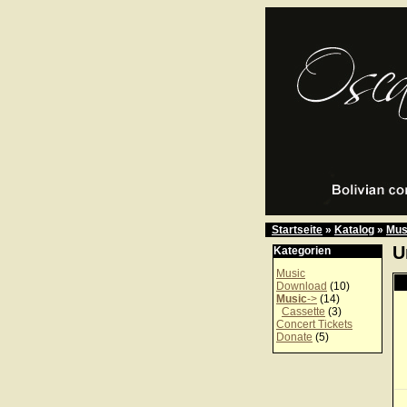
Startseite
»
Katalog
»
Mus
U
Kategorien
Music
Download
(10)
Music
->
(14)
Cassette
(3)
Concert Tickets
Donate
(5)