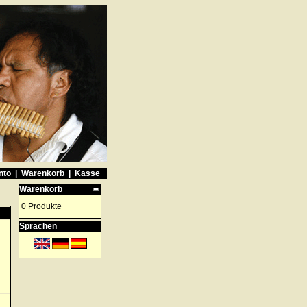
nto
|
Warenkorb
|
Kasse
Warenkorb
0 Produkte
Sprachen