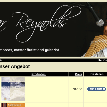
ic
Ihr Ko
nser Angebot
Produkte+
Preis
Bestellen
$16.00