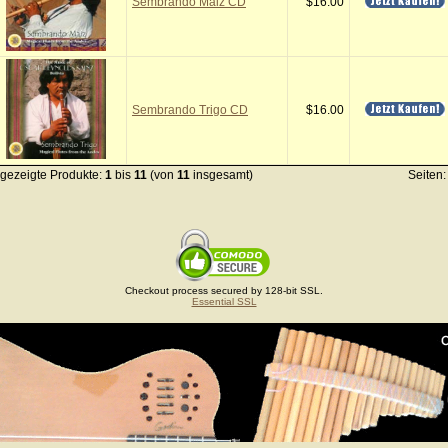
Sembrando Maiz CD
$16.00
Sembrando Trigo CD
$16.00
gezeigte Produkte:
1
bis
11
(von
11
insgesamt)
Seiten
Checkout process secured by 128-bit SSL.
Essential SSL