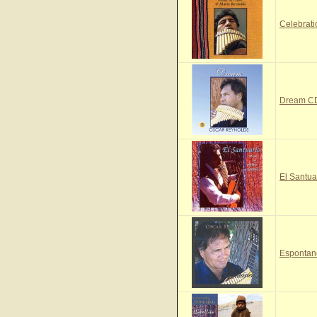
Celebrat
Dream C
El Santua
Esponta