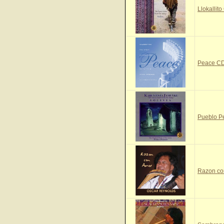
Llokallit
Peace C
Pueblo P
Razon co