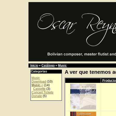
Inicio
»
Catálogo
»
Music
A ver que tenemos a
Categorias
Music
Producto
Download
(10)
Music
->
(14)
Cassette
(3)
Concert Tickets
Donate
(5)