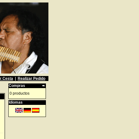
r Cesta
|
Realizar Pedido
Compras
0 productos
Idiomas