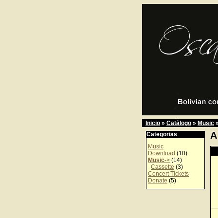
Inicio
»
Catálogo
»
Music
A
Categorias
Music
Download
(10)
Music
->
(14)
Cassette
(3)
Concert Tickets
Donate
(5)