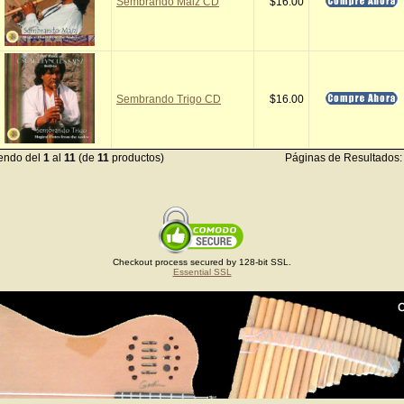
Sembrando Maiz CD
$16.00
Sembrando Trigo CD
$16.00
endo del
1
al
11
(de
11
productos)
Páginas de Resultados
Checkout process secured by 128-bit SSL.
Essential SSL