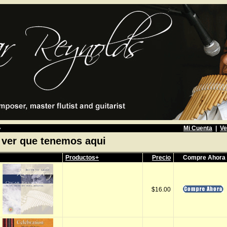
»
Mi Cuenta
|
Ve
 ver que tenemos aqui
Productos+
Precio
Compre Ahora
$16.00