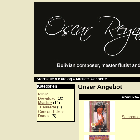
Startseite
»
Katalog
»
Music
»
Cassette
Unser Angebot
Kategorien
Music
Produkte-
Download
(10)
Music
->
(14)
Cassette
(3)
Concert Tickets
Donate
(5)
Sembrando