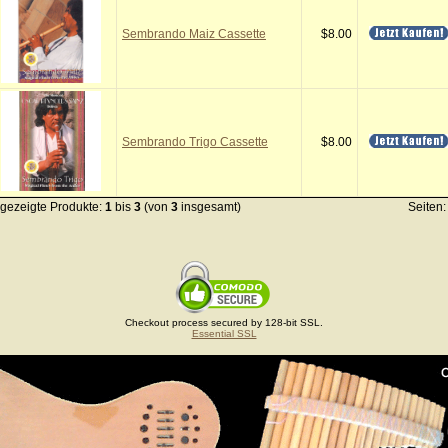
Sembrando Maiz Cassette
$8.00
Sembrando Trigo Cassette
$8.00
gezeigte Produkte:
1
bis
3
(von
3
insgesamt)
Seiten
Checkout process secured by 128-bit SSL.
Essential SSL