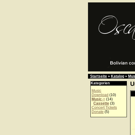
Startseite
»
Katalog
»
Mus
U
Kategorien
Music
Download
(10)
Music
->
(14)
Cassette
(3)
Concert Tickets
Donate
(5)