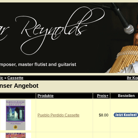
ic
»
Cassette
Ihr Ko
nser Angebot
Produkte
Preis+
Bestellen
Pueblo Perdido Cassette
$8.00