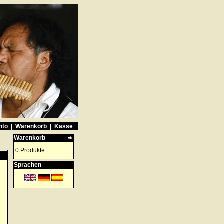
nto
|
Warenkorb
|
Kasse
Warenkorb
0 Produkte
Sprachen