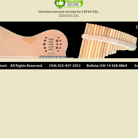
Checkout process secured by 128-bit SSL.
Essential SSL