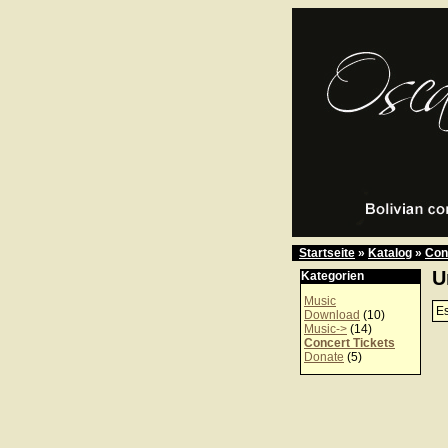
Startseite
»
Katalog
»
Con
U
Kategorien
Music
Es
Download
(10)
Music->
(14)
Concert Tickets
Donate
(5)