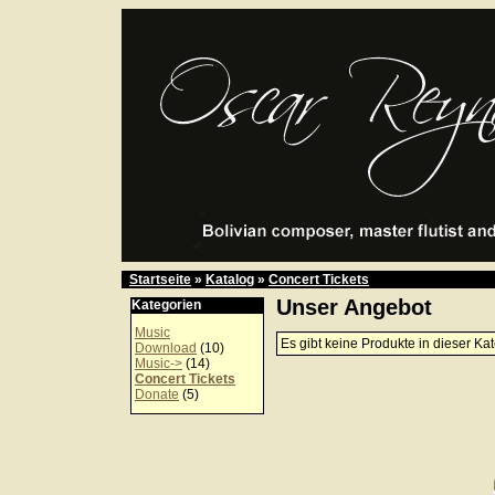
Startseite
»
Katalog
»
Concert Tickets
Unser Angebot
Kategorien
Music
Es gibt keine Produkte in dieser Kat
Download
(10)
Music->
(14)
Concert Tickets
Donate
(5)