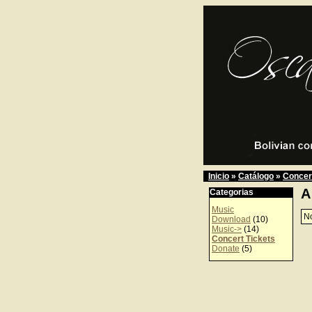
Inicio
»
Catálogo
»
Concer
A
Categorias
Music
No
Download
(10)
Music->
(14)
Concert Tickets
Donate
(5)