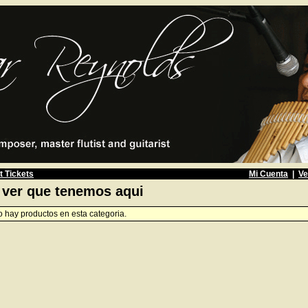
t Tickets
Mi Cuenta
|
Ve
 ver que tenemos aqui
 hay productos en esta categoria.