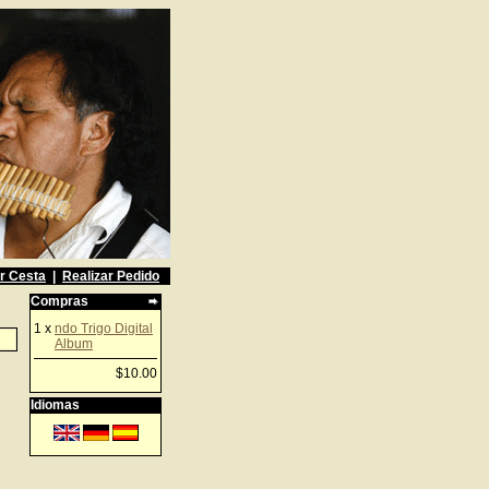
r Cesta
|
Realizar Pedido
Compras
1 x
ndo Trigo Digital
Album
$10.00
Idiomas