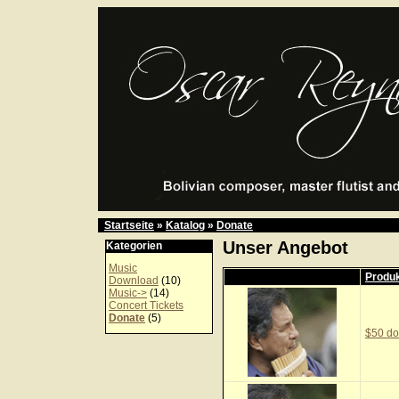
Startseite
»
Katalog
»
Donate
Unser Angebot
Kategorien
Music
Produk
Download
(10)
Music->
(14)
Concert Tickets
Donate
(5)
$50 do