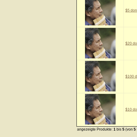
$5 don
$20 do
$100 d
$10 do
angezeigte Produkte:
1
bis
5
(von
5