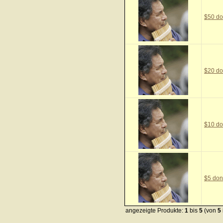
$50 do
$20 do
$10 do
$5 don
angezeigte Produkte:
1
bis
5
(von
5