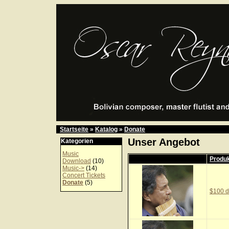
Startseite
»
Katalog
»
Donate
Unser Angebot
Kategorien
Music
Produ
Download
(10)
Music->
(14)
Concert Tickets
Donate
(5)
$100 d