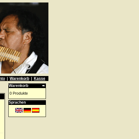
nto
|
Warenkorb
|
Kasse
Warenkorb
0 Produkte
Sprachen