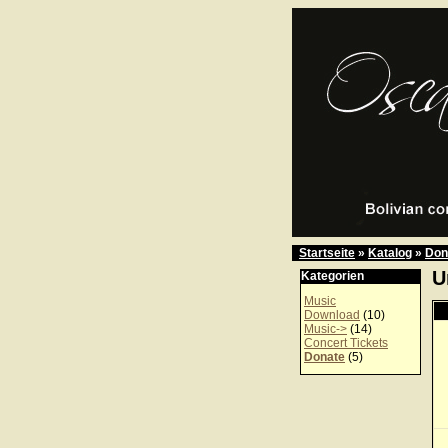
Startseite
»
Katalog
»
Don
U
Kategorien
Music
Download
(10)
Music->
(14)
Concert Tickets
Donate
(5)