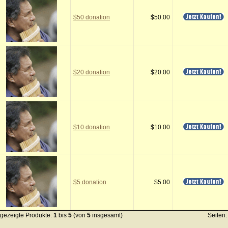
$50 donation
$50.00
$20 donation
$20.00
$10 donation
$10.00
$5 donation
$5.00
gezeigte Produkte:
1
bis
5
(von
5
insgesamt)
Seiten