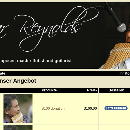
ate
Ihr Ko
nser Angebot
Produkte
Preis-
Bestellen
$100 donation
$100.00