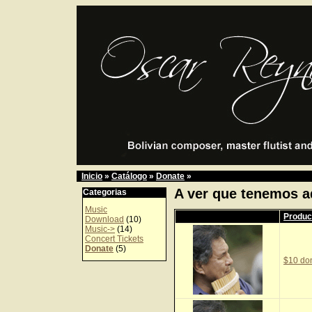
Inicio
»
Catálogo
»
Donate
»
A ver que tenemos a
Categorias
Music
Produc
Download
(10)
Music->
(14)
Concert Tickets
Donate
(5)
$10 do