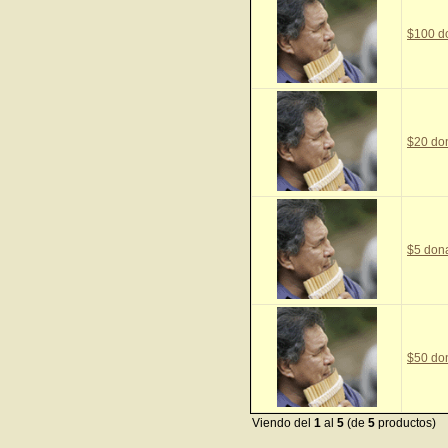
$100 d
$20 do
$5 don
$50 do
Viendo del
1
al
5
(de
5
productos)