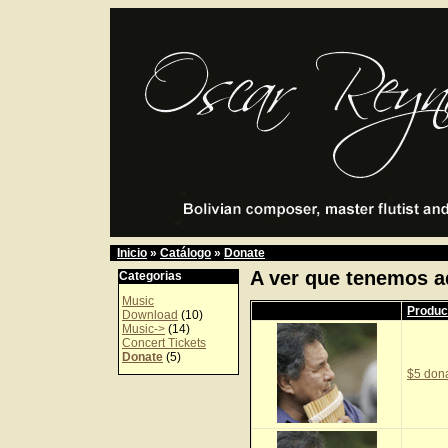
Inicio
»
Catálogo
»
Donate
A ver que tenemos a
Categorias
Music
Produc
Download
(10)
Music->
(14)
Concert Tickets
Donate
(5)
$5 don