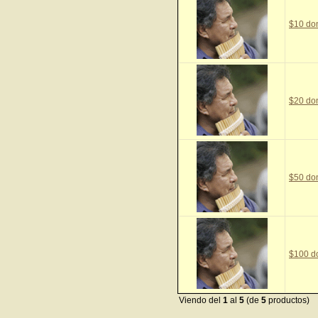
$10 do
$20 do
$50 do
$100 d
Viendo del
1
al
5
(de
5
productos)