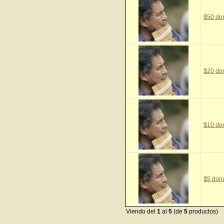
$50 do
$20 do
$10 do
$5 don
Viendo del
1
al
5
(de
5
productos)