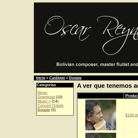
Inicio
»
Catálogo
»
Donate
A ver que tenemos a
Categorias
Music
Produc
Download
(10)
Music->
(14)
Concert Tickets
Donate
(5)
$100 d