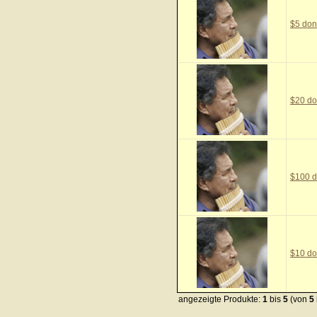
$5 don
$20 do
$100 d
$10 do
angezeigte Produkte:
1
bis
5
(von
5