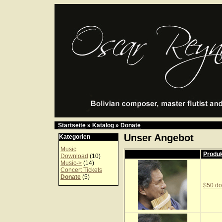
Startseite
»
Katalog
»
Donate
Unser Angebot
Kategorien
Music
Produk
Download
(10)
Music->
(14)
Concert Tickets
Donate
(5)
$50 do