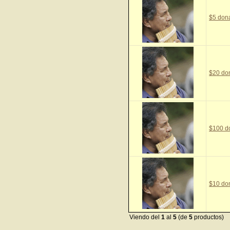
$5 don
$20 do
$100 d
$10 do
Viendo del
1
al
5
(de
5
productos)