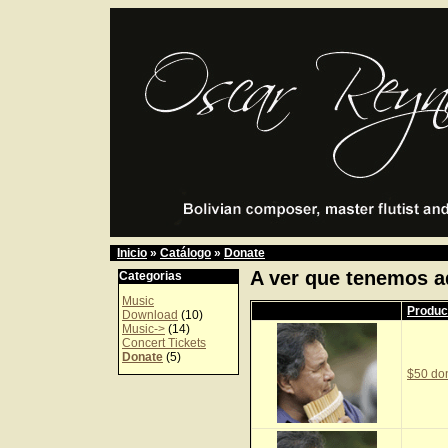
Inicio
»
Catálogo
»
Donate
A ver que tenemos a
Categorias
Music
Produc
Download
(10)
Music->
(14)
Concert Tickets
Donate
(5)
$50 do