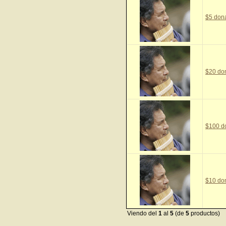
$5 don
$20 do
$100 d
$10 do
Viendo del
1
al
5
(de
5
productos)