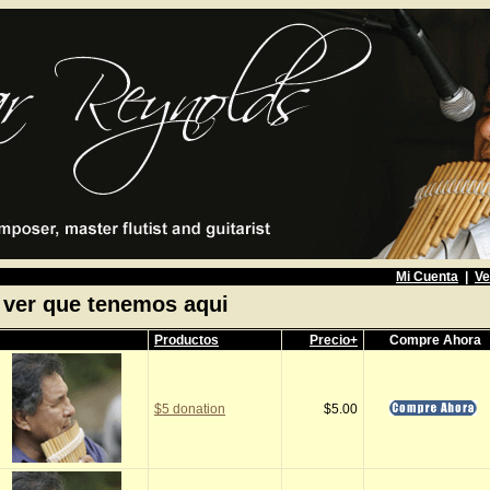
Mi Cuenta
|
Ve
 ver que tenemos aqui
Productos
Precio+
Compre Ahora
$5 donation
$5.00