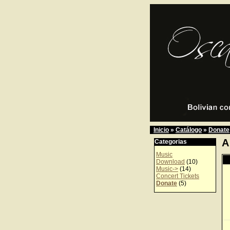
Inicio
»
Catálogo
»
Donate
A
Categorias
Music
Download
(10)
Music->
(14)
Concert Tickets
Donate
(5)