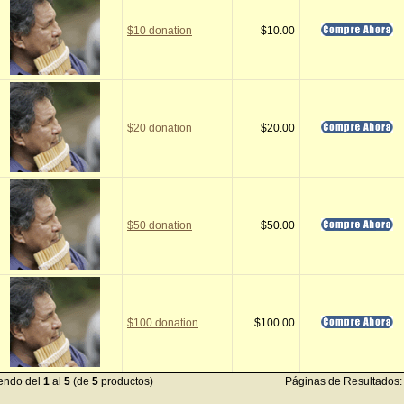
$10 donation
$10.00
$20 donation
$20.00
$50 donation
$50.00
$100 donation
$100.00
endo del
1
al
5
(de
5
productos)
Páginas de Resultados