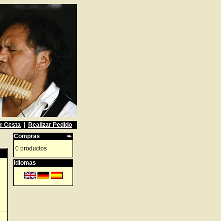
r Cesta
|
Realizar Pedido
Compras
0 productos
Idiomas