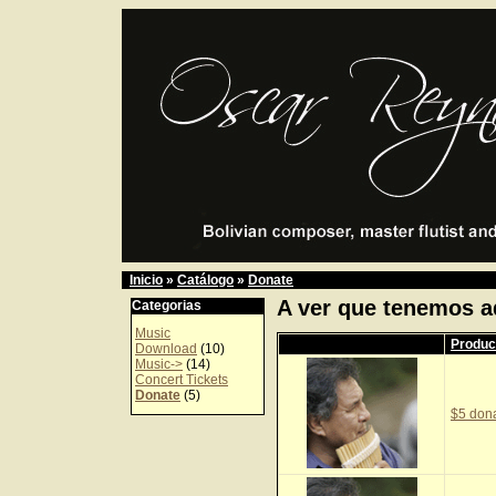
Inicio
»
Catálogo
»
Donate
A ver que tenemos a
Categorias
Music
Produc
Download
(10)
Music->
(14)
Concert Tickets
Donate
(5)
$5 don