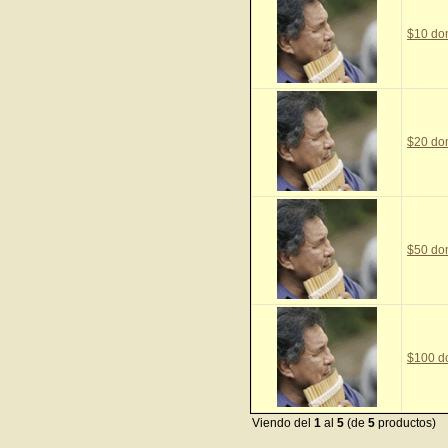
$10 do
$20 do
$50 do
$100 d
Viendo del
1
al
5
(de
5
productos)