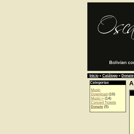
Inicio
»
Catálogo
»
Donate
A
Categorias
Music
Download
(10)
Music->
(14)
Concert Tickets
Donate
(5)