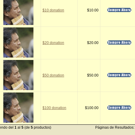
$10 donation
$10.00
$20 donation
$20.00
$50 donation
$50.00
$100 donation
$100.00
endo del
1
al
5
(de
5
productos)
Páginas de Resultados