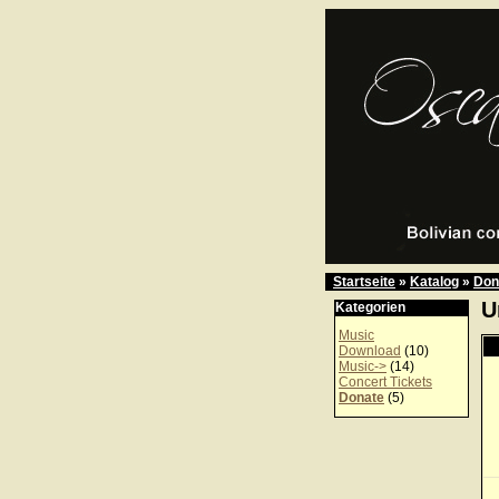
Startseite
»
Katalog
»
Don
U
Kategorien
Music
Download
(10)
Music->
(14)
Concert Tickets
Donate
(5)