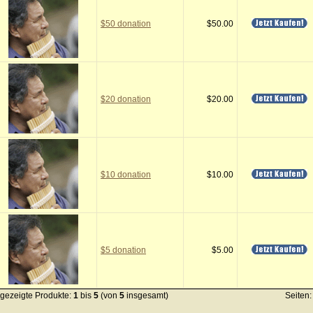
$50 donation
$50.00
$20 donation
$20.00
$10 donation
$10.00
$5 donation
$5.00
gezeigte Produkte:
1
bis
5
(von
5
insgesamt)
Seiten