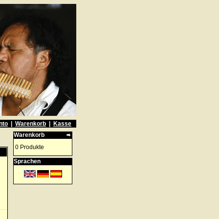
nto
|
Warenkorb
|
Kasse
Warenkorb
0 Produkte
Sprachen