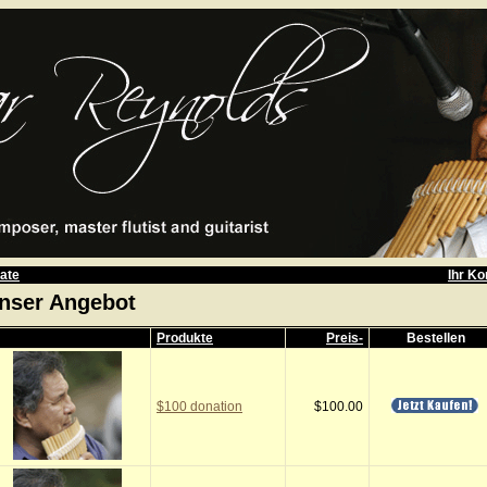
ate
Ihr Ko
nser Angebot
Produkte
Preis-
Bestellen
$100 donation
$100.00