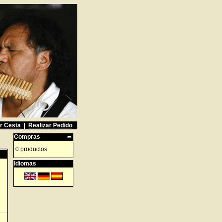
r Cesta
|
Realizar Pedido
Compras
0 productos
Idiomas