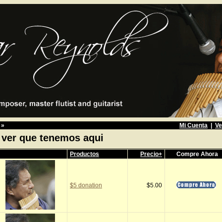
»
Mi Cuenta
|
Ve
 ver que tenemos aqui
Productos
Precio+
Compre Ahora
$5 donation
$5.00