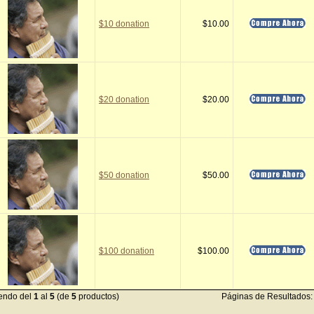
$10 donation
$10.00
$20 donation
$20.00
$50 donation
$50.00
$100 donation
$100.00
endo del
1
al
5
(de
5
productos)
Páginas de Resultados