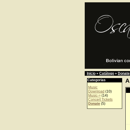
Inicio
»
Catálogo
»
Donate
A
Categorias
Music
Download
(10)
Music->
(14)
Concert Tickets
Donate
(5)