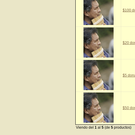
$100 d
$20 do
$5 don
$50 do
Viendo del
1
al
5
(de
5
productos)