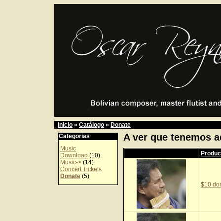
Inicio
»
Catálogo
»
Donate
A ver que tenemos a
Categorias
Music
Produc
Download
(10)
Music->
(14)
Concert Tickets
Donate
(5)
$10 do