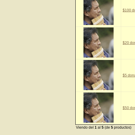
$100 d
$20 do
$5 don
$50 do
Viendo del
1
al
5
(de
5
productos)