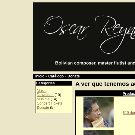
Inicio
»
Catálogo
»
Donate
A ver que tenemos a
Categorias
Music
Produc
Download
(10)
Music->
(14)
Concert Tickets
Donate
(5)
$10 do