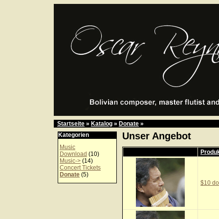
Startseite
»
Katalog
»
Donate
»
Unser Angebot
Kategorien
Music
Produ
Download
(10)
Music->
(14)
Concert Tickets
Donate
(5)
$10 do