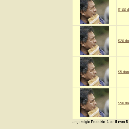
$100 d
$20 do
$5 don
$50 do
angezeigte Produkte:
1
bis
5
(von
5