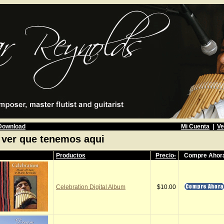
Download
Mi Cuenta
|
Ve
 ver que tenemos aqui
Productos
Precio-
Compre Ahor
Celebration Digital Album
$10.00