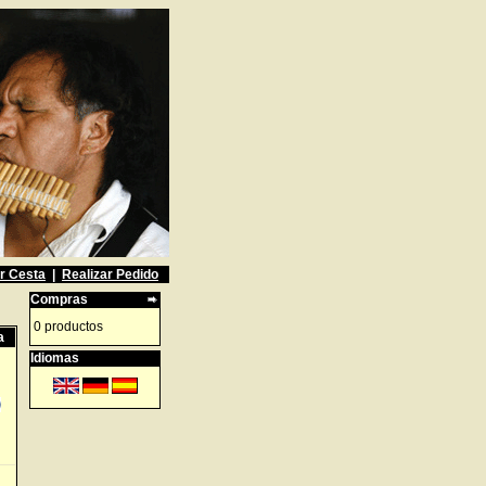
r Cesta
|
Realizar Pedido
Compras
0 productos
a
Idiomas