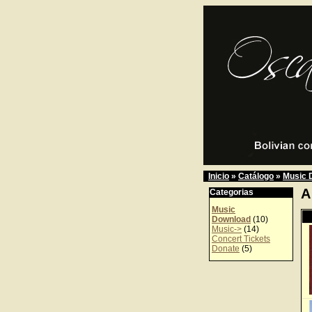
Inicio
»
Catálogo
»
Music 
A
Categorias
Music
Download
(10)
Music->
(14)
Concert Tickets
Donate
(5)