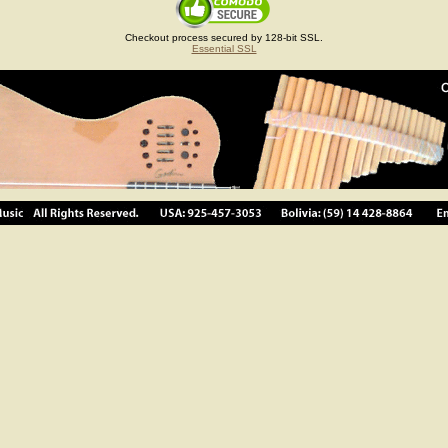
Checkout process secured by 128-bit SSL.
Essential SSL