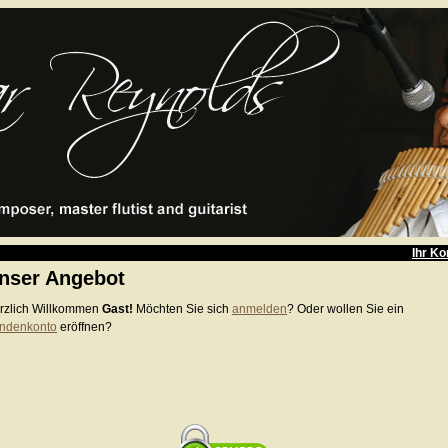
Ihr Ko
nser Angebot
rzlich Willkommen
Gast!
Möchten Sie sich
anmelden
? Oder wollen Sie ein
ndenkonto
eröffnen?