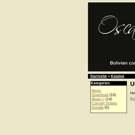
Startseite
»
Katalog
U
Kategorien
Music
He
Download
(10)
Ku
Music->
(14)
Concert Tickets
Donate
(5)