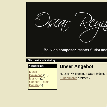
Startseite
»
Katalog
Unser Angebot
Kategorien
Music
Herzlich Willkommen
Gast!
Möchten
Download
(10)
Kundenkonto
eröffnen?
Music->
(14)
Concert Tickets
Donate
(5)