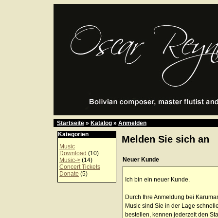
Startseite
»
Katalog
»
Anmelden
Kategorien
Melden Sie sich an
Music
Download
(10)
Neuer Kunde
Music->
(14)
Concert Tickets
Donate
(5)
Ich bin ein neuer Kunde.
Durch Ihre Anmeldung bei Karuma
Music sind Sie in der Lage schnell
bestellen, kennen jederzeit den St