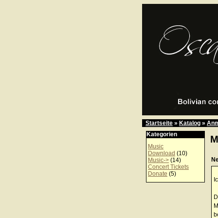
Startseite
»
Katalog
»
Anm
Kategorien
M
Music
Download
(10)
Ne
Music->
(14)
Concert Tickets
Donate
(5)
I
D
M
b