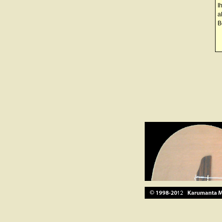
I
a
B