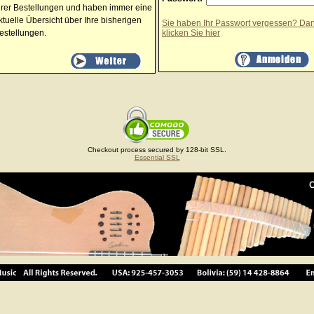
hrer Bestellungen und haben immer eine
ktuelle Übersicht über Ihre bisherigen
Sie haben Ihr Passwort vergessen? Da
estellungen.
klicken Sie
hier
Checkout process secured by 128-bit SSL.
Essential SSL