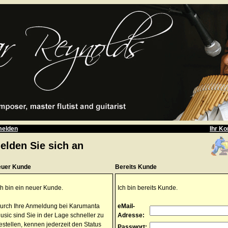
elden
Ihr Ko
elden Sie sich an
uer Kunde
Bereits Kunde
ch bin ein neuer Kunde.
Ich bin bereits Kunde.
urch Ihre Anmeldung bei Karumanta
eMail-
usic sind Sie in der Lage schneller zu
Adresse:
estellen, kennen jederzeit den Status
Passwort: