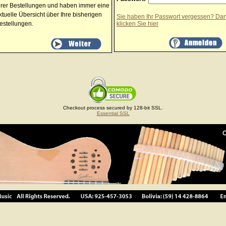
hrer Bestellungen und haben immer eine
ktuelle Übersicht über Ihre bisherigen
Sie haben Ihr Passwort vergessen? Da
estellungen.
klicken Sie
hier
Checkout process secured by 128-bit SSL.
Essential SSL