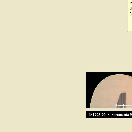
I
a
B