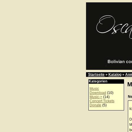
Startseite
»
Katalog
»
Anm
Kategorien
M
Music
Download
(10)
Ne
Music->
(14)
Concert Tickets
Donate
(5)
I
D
M
b