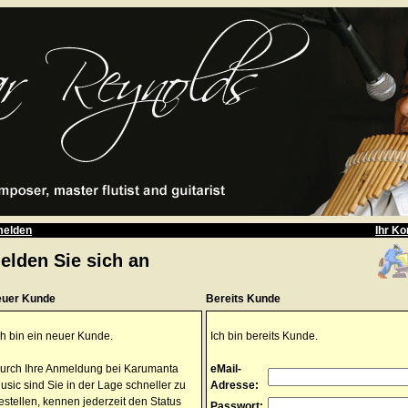
elden
Ihr Ko
elden Sie sich an
uer Kunde
Bereits Kunde
ch bin ein neuer Kunde.
Ich bin bereits Kunde.
urch Ihre Anmeldung bei Karumanta
eMail-
usic sind Sie in der Lage schneller zu
Adresse:
estellen, kennen jederzeit den Status
Passwort: