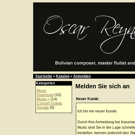
Startseite
»
Katalog
»
Anmelden
Kategorien
Melden Sie sich an
Music
Download
(10)
Neuer Kunde
Music->
(14)
Concert Tickets
Donate
(5)
Ich bin ein neuer Kunde.
Durch Ihre Anmeldung bei Karuma
Music sind Sie in der Lage schnell
bestellen, kennen jederzeit den St