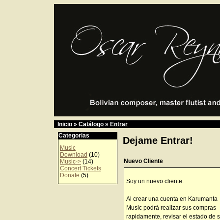
Inicio
»
Catálogo
»
Entrar
Categorias
Dejame Entrar!
Music
Download
(10)
Nuevo Cliente
Music->
(14)
Concert Tickets
Donate
(5)
Soy un nuevo cliente.
Al crear una cuenta en Karumanta
Music podrá realizar sus compras
rapidamente, revisar el estado de 