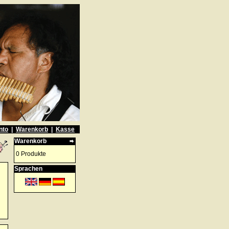
nto
|
Warenkorb
|
Kasse
Warenkorb
0 Produkte
Sprachen