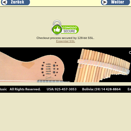
Checkout process secured by 128-bit SSL.
Essential SSL