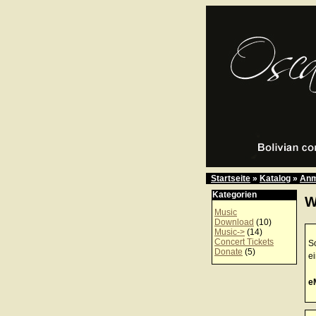
Startseite
»
Katalog
»
Anm
Kategorien
W
Music
Download
(10)
Music->
(14)
Concert Tickets
So
Donate
(5)
e
e