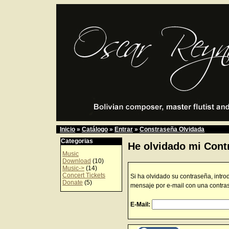
Inicio
»
Catálogo
»
Entrar
»
Constraseña Olvidada
Categorias
He olvidado mi Cont
Music
Download
(10)
Music->
(14)
Concert Tickets
Si ha olvidado su contraseña, intro
Donate
(5)
mensaje por e-mail con una contra
E-Mail: