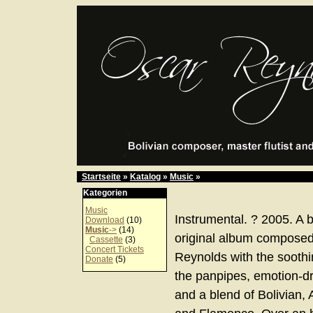
Startseite
»
Katalog
»
Music
»
Kategorien
Music
Instrumental. ? 2005. A 
Download
(10)
Music
->
(14)
original album compose
Cassette
(3)
Concert Tickets
Reynolds with the sooth
Donate
(5)
the panpipes, emotion-dr
and a blend of Bolivian, 