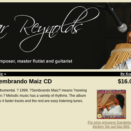
ic
»
Ihr Ko
embrando Maiz CD
$16.
strumental. ? 1999. ?Sembrando Maiz? means ?sowing
rn.? Melodic music has a variety of rhythms. The album
 4 faster tracks and the rest are easy listening tunes.
Für eine grössere Darstell
klicken Sie auf das Bild.