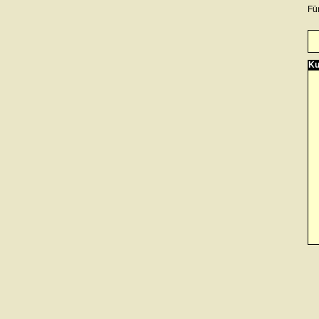
Fü
Ku