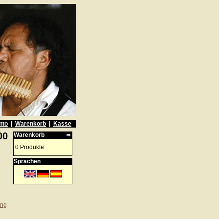
nto
|
Warenkorb
|
Kasse
00
Warenkorb
0 Produkte
Sprachen
ung