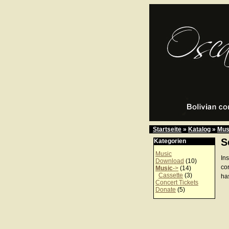
Startseite
»
Katalog
»
Mus
S
Kategorien
Music
In
Download
(10)
co
Music
->
(14)
Cassette
(3)
has
Concert Tickets
Donate
(5)