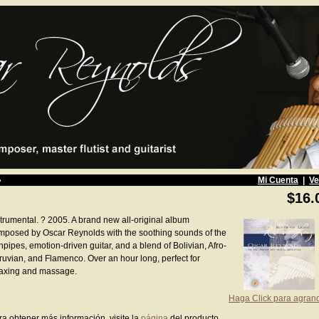
»
Mi Cuenta
|
Ve
$16.
strumental. ? 2005. A brand new all-original album
mposed by Oscar Reynolds with the soothing sounds of the
pipes, emotion-driven guitar, and a blend of Bolivian, Afro-
ruvian, and Flamenco. Over an hour long, perfect for
laxing and massage.
Haga Click para agran
ra obtener más información, visite la
página
del producto.