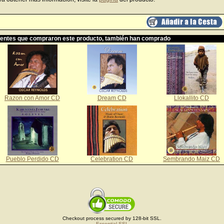
ientes que compraron este producto, también han comprado
Razon con Amor CD
Dream CD
Llokallito CD
Pueblo Perdido CD
Celebration CD
Sembrando Maiz CD
Checkout process secured by 128-bit SSL.
Essential SSL