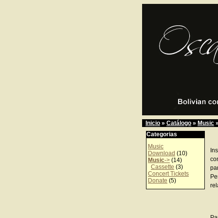
Inicio
»
Catálogo
»
Music
Categorias
Music
In
Download
(10)
co
Music
->
(14)
Cassette
(3)
pan
Concert Tickets
Pe
Donate
(5)
re
Pa