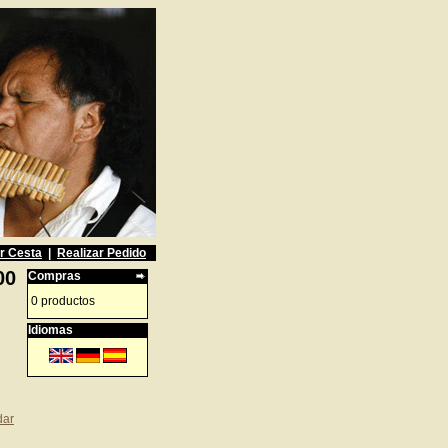
r Cesta
|
Realizar Pedido
00
Compras
0 productos
Idiomas
dar