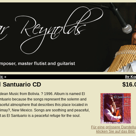
ic
»
Ihr Ko
l Santuario CD
$16.
dean Music from Bolivia. ? 1996. Album is named El
ntuario because the songs represent the solemn and
aceful atmosphere that describes this place located in
imay?, New Mexico. Songs are soothing and peaceful,
t as El Santuario is a peaceful refuge for the soul.
Für eine grössere Darstell
klicken Sie auf das Bild.