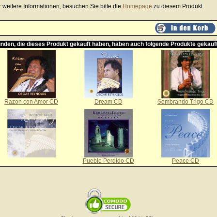
r weitere Informationen, besuchen Sie bitte die
Homepage
zu diesem Produkt.
nden, die dieses Produkt gekauft haben, haben auch folgende Produkte gekauf
Razon con Amor CD
Dream CD
Sembrando Trigo CD
Pueblo Perdido CD
Peace CD