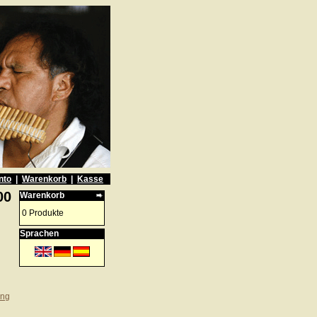
nto
|
Warenkorb
|
Kasse
00
Warenkorb
0 Produkte
Sprachen
ung