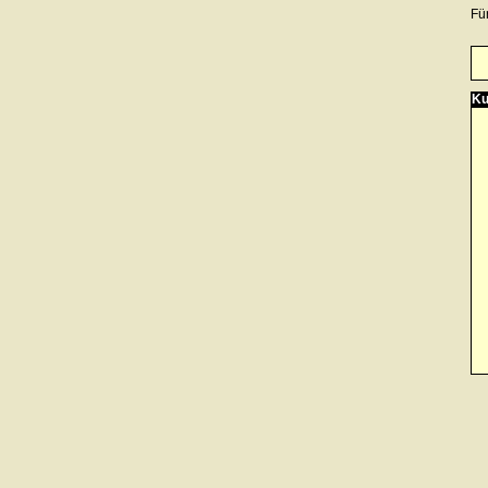
Fü
Ku