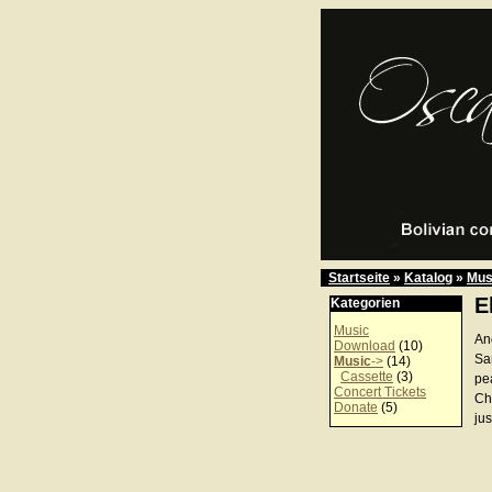
Startseite
»
Katalog
»
Mus
E
Kategorien
Music
An
Download
(10)
Sa
Music
->
(14)
Cassette
(3)
pe
Concert Tickets
Ch
Donate
(5)
jus