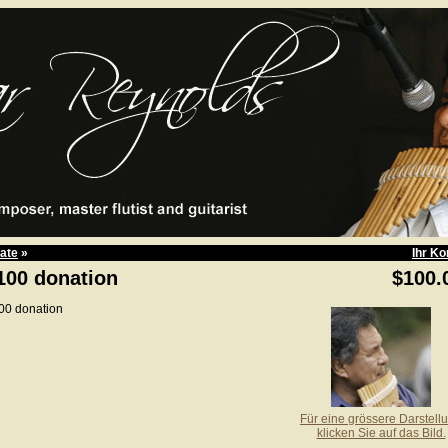
ate
»
Ihr Ko
100 donation
$100.
00 donation
Für eine grössere Darstell
klicken Sie auf das Bild.