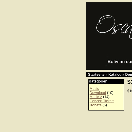
Startseite
»
Katalog
»
Don
$
Kategorien
Music
$1
Download
(10)
Music->
(14)
Concert Tickets
Donate
(5)