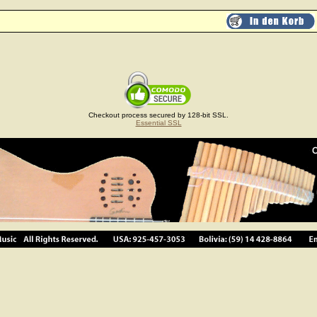
Checkout process secured by 128-bit SSL.
Essential SSL