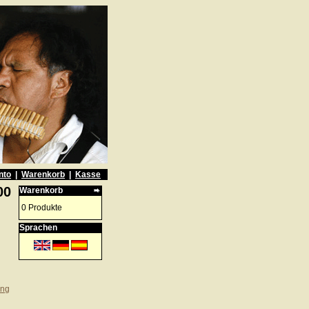
nto
|
Warenkorb
|
Kasse
00
Warenkorb
0 Produkte
Sprachen
ung