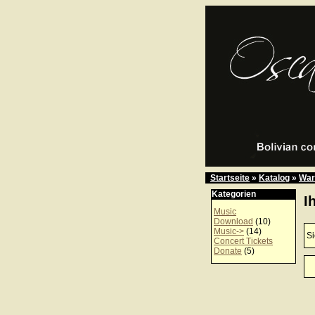
Startseite
»
Katalog
»
War
Kategorien
I
Music
Download
(10)
Music->
(14)
Si
Concert Tickets
Donate
(5)