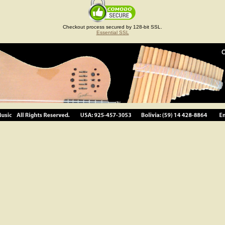
Checkout process secured by 128-bit SSL.
Essential SSL