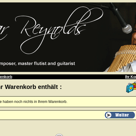
enkorb
Ihr Ko
hr Warenkorb enthält :
e haben noch nichts in Ihrem Warenkorb.