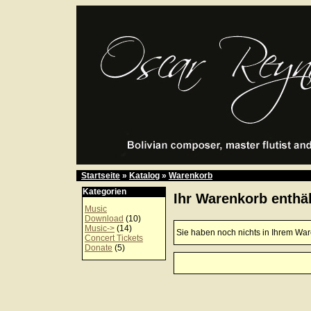
Startseite
»
Katalog
»
Warenkorb
Kategorien
Ihr Warenkorb enthäl
Music
Download
(10)
Music->
(14)
Sie haben noch nichts in Ihrem Wa
Concert Tickets
Donate
(5)