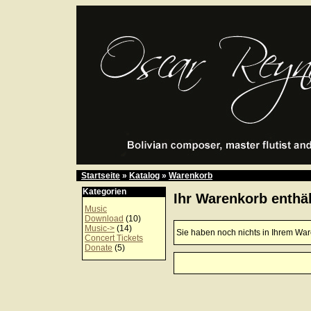
Startseite
»
Katalog
»
Warenkorb
Kategorien
Ihr Warenkorb enthäl
Music
Download
(10)
Music->
(14)
Sie haben noch nichts in Ihrem Wa
Concert Tickets
Donate
(5)