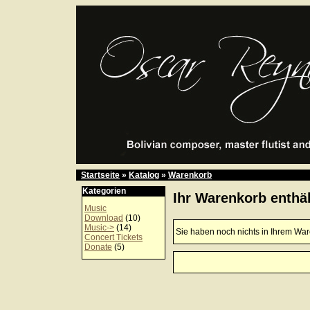
Startseite
»
Katalog
»
Warenkorb
Kategorien
Ihr Warenkorb enthäl
Music
Download
(10)
Music->
(14)
Sie haben noch nichts in Ihrem Wa
Concert Tickets
Donate
(5)