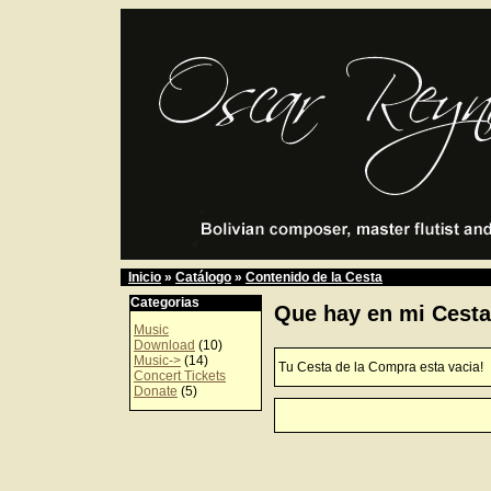
Inicio
»
Catálogo
»
Contenido de la Cesta
Categorias
Que hay en mi Cest
Music
Download
(10)
Music->
(14)
Tu Cesta de la Compra esta vacia!
Concert Tickets
Donate
(5)