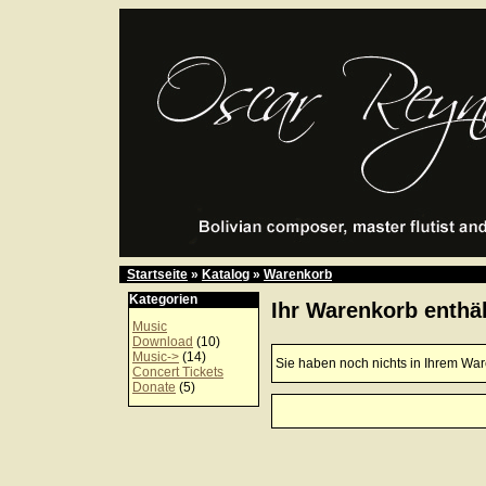
Startseite
»
Katalog
»
Warenkorb
Kategorien
Ihr Warenkorb enthäl
Music
Download
(10)
Music->
(14)
Sie haben noch nichts in Ihrem Wa
Concert Tickets
Donate
(5)