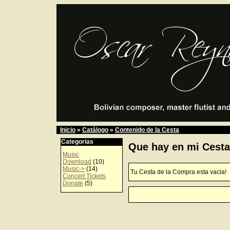
Inicio
»
Catálogo
»
Contenido de la Cesta
Categorias
Que hay en mi Cest
Music
Download
(10)
Music->
(14)
Tu Cesta de la Compra esta vacia!
Concert Tickets
Donate
(5)